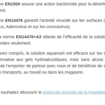
rme
EN1500
assure une action bactéricide pour la désinf
ent.
rme
EN14476
garantit l’activité virucide sur les surfaces 
us, Adenovirus et sur les coronavirus).
la norme
EN14476+A2
atteste de l’efficacité de la sol
ondes seulement.
avez compris, la solution aquama® est efficace sur les s
ernative aux gels hydroalcooliques, mais sans alcool
de l’emporter de partout avec vous et de bénéficier de s
s transports, au travail ou dans les magasins.
 souhaitez découvrir le
protocole virucidie de la Freedo