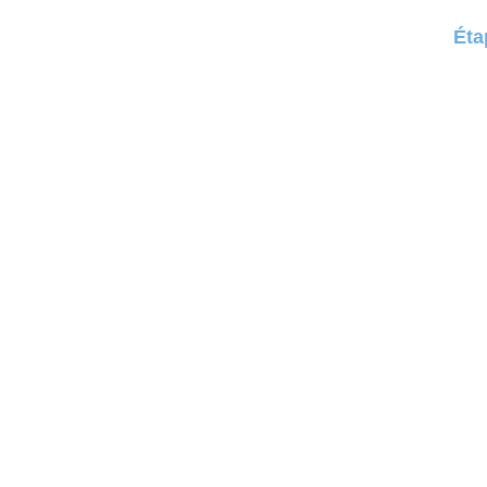
Éta
France
Allemagne
Philippines
Singapore