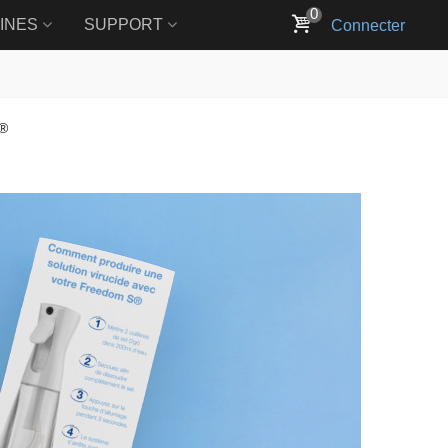
0
INES
SUPPORT
Connecter
®