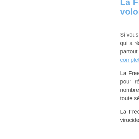
La F
vol
Si vous
qui a r
partou
comple
La Free
pour r
nombreu
toute sé
La Free
virucide