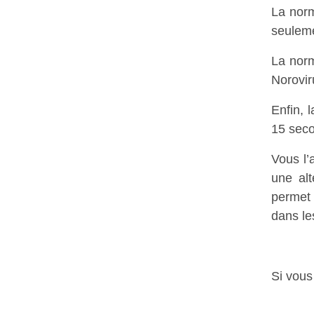
La no
seulem
La no
Norovir
Enfin, 
15 sec
Vous l’
une alt
permet 
dans le
Si vous