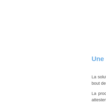
Une 
La solu
bout d
La pro
attesten