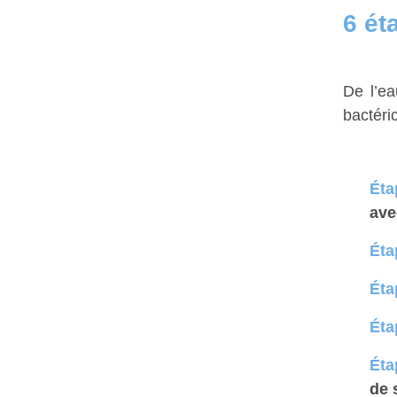
6 ét
De l’e
bactéri
Éta
ave
Éta
Éta
Éta
Éta
de 