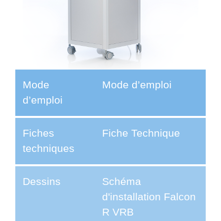
Mode
Mode d’emploi
d’emploi
Fiches
Fiche Technique
techniques
Dessins
Schéma
d'installation Falcon
R VRB