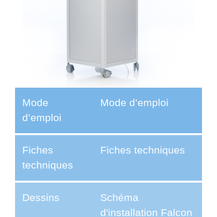
Mode
Mode d’emploi
d’emploi
Fiches
Fiches techniques
techniques
Dessins
Schéma
d'installation Falcon