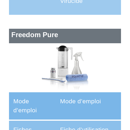
Virucide
Freedom Pure
Mode
Mode d’emploi
d’emploi
Fiches
Fiche d’utilisation