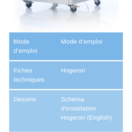
Mode
Mode d’emploi
d’emploi
Fiches
Hogeron
techniques
Dessins
Schéma
d'installation
Hogeron (English)