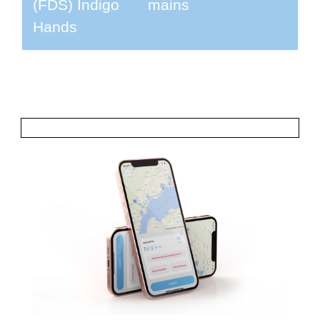
(FDS) Indigo
mains
Hands
APP